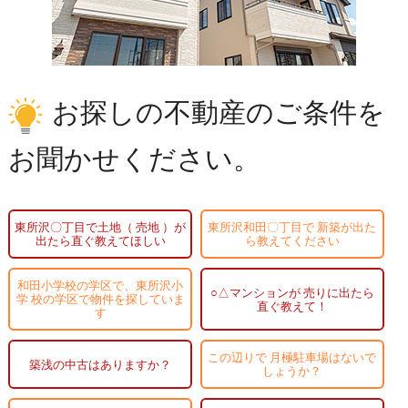
お探しの不動産のご条件を
お聞かせください。
東所沢〇丁目で土地（ 売地 ）が
東所沢和田〇丁目で
新築が出た
出たら直ぐ教えてほしい
ら教えてください
和田小学校の学区で、東所沢小
○△マンションが
売りに出たら
学
校の学区で物件を探していま
直ぐ教えて！
す
この辺りで
月極駐車場はないで
築浅の中古はありますか？
しょうか？