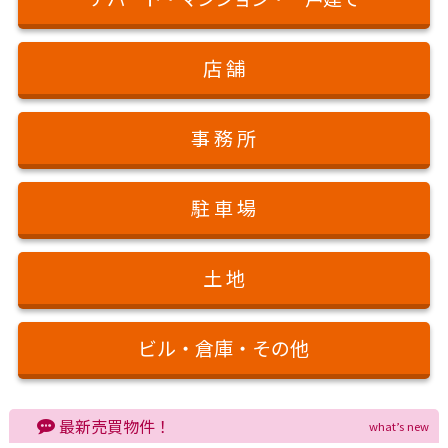
店 舗
事 務 所
駐 車 場
土 地
ビル・倉庫・その他
最新売買物件！
what’s new